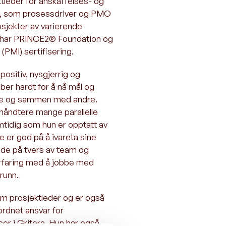
tleder for anskaffelses- og
r, som prosessdriver og PMO
rosjekter av varierende
ehar PRINCE2® Foundation og
PMI) sertifisering.
ositiv, nysgjerrig og
ber hardt for å nå mål og
lene og sammen med andre.
å håndtere mange parallelle
tidig som hun er opptatt av
se er god på å ivareta sine
de på tvers av team og
 erfaring med å jobbe med
runn.
om prosjektleder og er også
rdnet ansvar for
ser i Gritera. Hun har også