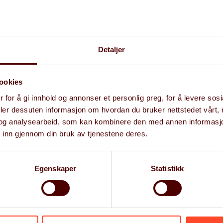
vært med på å bygge Gritera
overordnet ansvar for rekru
målrettet headhunting og s
ansatte gjennom HR-funksj
Detaljer
ookies
+47 93037303
 for å gi innhold og annonser et personlig preg, for å levere sos
therese.vadholm@griter
deler dessuten informasjon om hvordan du bruker nettstedet vårt,
og analysearbeid, som kan kombinere den med annen informasjon d
 inn gjennom din bruk av tjenestene deres.
Egenskaper
Statistikk