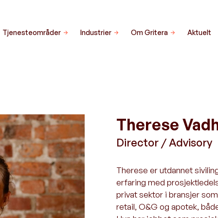
Tjenesteområder
Industrier
Om Gritera
Aktuelt
Therese Vad
Director / Advisory
Therese er utdannet siviling
erfaring med prosjektledels
privat sektor i bransjer som
retail, O&G og apotek, både