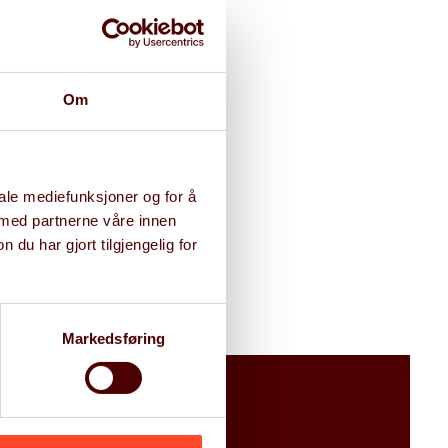
 fra tidlig fase, da med et
ttering av ansatte, gjennom
ourcing samt ivaretakelse av
onen.
Om
iale mediefunksjoner og for å
a.com
 med partnerne våre innen
u har gjort tilgjengelig for
Markedsføring