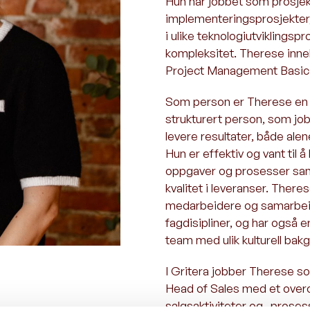
Hun har jobbet som prosjek
implementeringsprosjekte
i ulike teknologiutviklingsp
kompleksitet. Therese inn
Project Management Basic (
Som person er Therese en p
strukturert person, som job
levere resultater, både a
Hun er effektiv og vant til 
oppgaver og prosesser sam
kvalitet i leveranser. There
medarbeidere og samarbei
fagdisipliner, og har også
team med ulik kulturell bakg
I Gritera jobber Therese s
Head of Sales med et overo
salgsaktiviteter og -proses