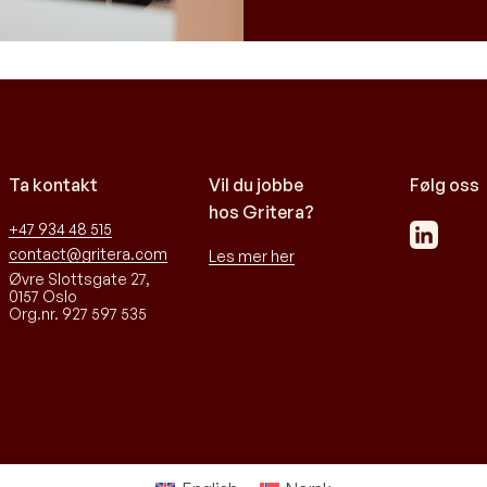
Ta kontakt
Vil du jobbe
Følg oss
hos Gritera?
+47 934 48 515
contact@gritera.com
Les mer her
Øvre Slottsgate 27,
0157 Oslo
Org.nr. 927 597 535