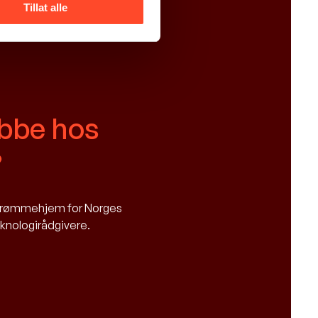
Tillat alle
obbe hos
?
 drømmehjem for Norges
eknologirådgivere.