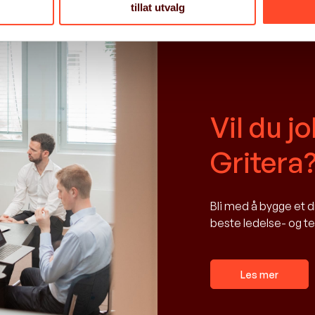
tillat utvalg
Vil du j
Gritera
Bli med å bygge et
beste ledelse- og t
Les mer