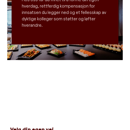
hverdag, rettferdig kompensasjon for
innsatsen du legger ned og et fellesskap av
dyktige kolleger som støtter og løfter
hverandre.
Velg din egen vei