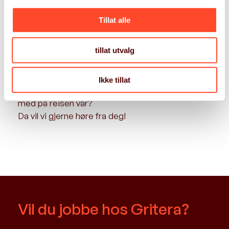
et mer attraktivt fellesskap.
Tillat alle
Er dette deg?
tillat utvalg
Kjenner du deg igjen i våre verdier; frihet,
Ikke tillat
rettferdighet, grit og åpenhet og ønsker å være
med på reisen vår?
Da vil vi gjerne høre fra deg!
Vil du jobbe hos Gritera?