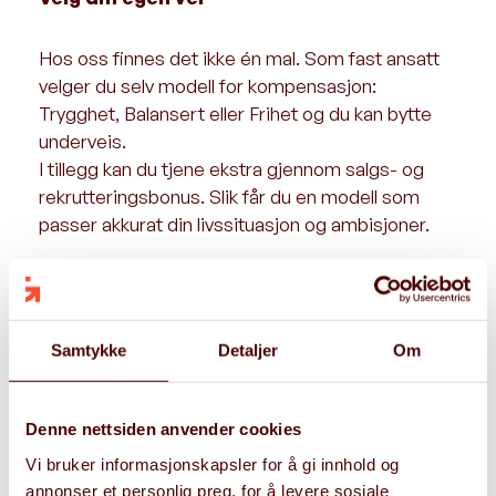
Hos oss finnes det ikke én mal. Som fast ansatt
velger du selv modell for kompensasjon:
Trygghet, Balansert eller Frihet og du kan bytte
underveis.
I tillegg kan du tjene ekstra gjennom salgs- og
rekrutteringsbonus. Slik får du en modell som
passer akkurat din livssituasjon og ambisjoner.
Utvikling og fellesskap
Samtykke
Detaljer
Om
Hos oss handler utvikling om mer enn kurs og
titler. Vi har en uformell og frivillig mentorordning
der du får en sparringspartner som ser hele deg,
Denne nettsiden anvender cookies
både faglig og personlig.
Vi bruker informasjonskapsler for å gi innhold og
Vi bygger fellesskap gjennom deling, åpenhet og
annonser et personlig preg, for å levere sosiale