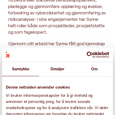
planlegge og gjennomføre opplæring og øvelser,
forbedring av cybersikkerhet og gjennomføring av
risikoanalyser. I sine engasjementer har Synne
hatt roller både som prosjektleder, prosjektstøtte
og som fagekspert.
Gjennom sitt arbeid har Synne fått god kjennskap
til en rekke lover og standarder, herunder ISO
22301, ISO 27001, NIST, CIS Controls, DORA,
GDPR, NSM grunnprinsipper for IKT sikkerhet,
Prinsipper for nasjonal beredskap,
Samtykke
Detaljer
Om
Sikkerhetsloven, Sivilbeskyttelsesloven,
Helseberedskapsloven og Normen.
Denne nettsiden anvender cookies
Som person er Synne en strukturert og engasjert
Vi bruker informasjonskapsler for å gi innhold og
person med sterke samarbeidsevner og høy
annonser et personlig preg, for å levere sosiale
gjennomføringsevne. Hun er opptatt av å forstå
mediefunksjoner og for å analysere trafikken vår. Vi deler
virksomheten og dens behov for å sammen jobbe
dessuten informasjon om hvordan du bruker nettstedet