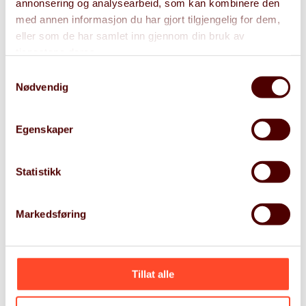
annonsering og analysearbeid, som kan kombinere den
data, system og informasjonsflyt for å støtte opp
med annen informasjon du har gjort tilgjengelig for dem,
om forretningsbehov.
eller som de har samlet inn gjennom din bruk av
tjenestene deres.
+47 90083143
Samtykkevalg
Nødvendig
stigarild.nes@gritera.com
Egenskaper
Statistikk
Vil du jobbe hos Gritera?
Markedsføring
Bli med å bygge et drømmehjem for Norges beste
ledelse- og teknologirådgivere.
Tillat alle
Les mer