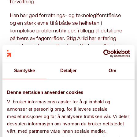
forvaltning.
Han har god forretnings- og teknologiforståelse
og en sterk evne til å både se helheten i
komplekse problemstillinger, i tillegg til detaljene
på tvers av fagområder. Stig Arild har erfaring
med forretningsapplikasjoner i hele verdikjeden
fra forsystemer og operasjonell systemstøtte til
økonomisystemer for regnskap (inkludert moduler
for anlegg, fakturering, HR, lønn, prosjektstyring),
Samtykke
Detaljer
Om
budsjett og konsolidering. I tillegg har han erfaring
med design og implementering av systemer for
rapportering og analyse, som datavarehus,
Denne nettsiden anvender cookies
integrasjonsplattformer, analytiske applikasjoner
Vi bruker informasjonskapsler for å gi innhold og
og rapporteringsverktøy.
annonser et personlig preg, for å levere sosiale
mediefunksjoner og for å analysere trafikken vår. Vi deler
Stig Arild er strukturert, analytisk og dyktig på
dessuten informasjon om hvordan du bruker nettstedet
kommunikasjon av komplekse sammenhenger.
vårt, med partnerne våre innen sosiale medier,
Hans spisskompetanse er tilpasning av prosesser,