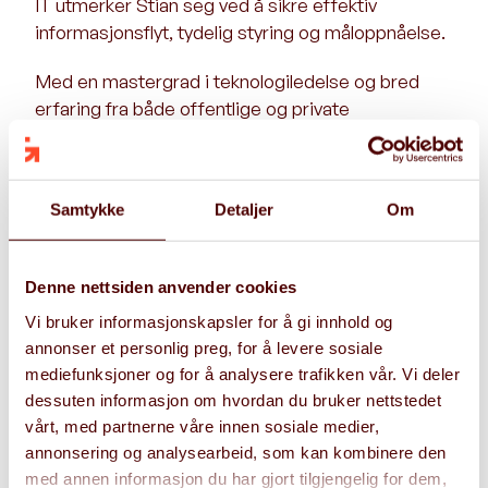
IT utmerker Stian seg ved å sikre effektiv
informasjonsflyt, tydelig styring og måloppnåelse.
Med en mastergrad i teknologiledelse og bred
erfaring fra både offentlige og private
virksomheter er Stian en nøkkelressurs i
prosjekter der teknologi og forretningsprosesser
skal integreres. Han har solid kompetanse innen
Samtykke
Detaljer
Om
prosjekt- og teamledelse, produktutvikling,
endringsledelse og etablering av smidige
leveransemodeller.
Denne nettsiden anvender cookies
Stians strukturerte, analytiske og
Vi bruker informasjonskapsler for å gi innhold og
løsningsorienterte tilnærming kombineres med
annonser et personlig preg, for å levere sosiale
sterk kommunikasjonsevne og høy
mediefunksjoner og for å analysere trafikken vår. Vi deler
dessuten informasjon om hvordan du bruker nettstedet
gjennomføringsevne. Han er en engasjert og
vårt, med partnerne våre innen sosiale medier,
tillitsskapende lagspiller som bidrar til fremdrift,
annonsering og analysearbeid, som kan kombinere den
forankring og varig verdi i prosjektene han leder.
med annen informasjon du har gjort tilgjengelig for dem,