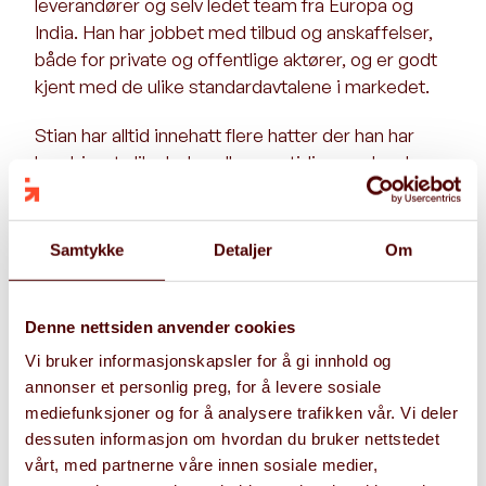
leverandører og selv ledet team fra Europa og
India. Han har jobbet med tilbud og anskaffelser,
både for private og offentlige aktører, og er godt
kjent med de ulike standardavtalene i markedet.
Stian har alltid innehatt flere hatter der han har
kombinert ulike lederroller samtidig som han har
jobbet direkte med prosjekter og
applikasjonsforvaltning. Han har vært med på flere
store outsourcing-avtaler og vært med å forme
Samtykke
Detaljer
Om
oppsettet rundt transisjon, governance og
leveransemetode. I tillegg har Stian vært innehatt
flere lederverv med fullt personalansvar og ansvar
Denne nettsiden anvender cookies
for selskapenes finansielle målsettinger
Vi bruker informasjonskapsler for å gi innhold og
annonser et personlig preg, for å levere sosiale
Stian er analytisk og setter seg raskt inn i nye
mediefunksjoner og for å analysere trafikken vår. Vi deler
problemstillinger. Han har lett for å tilegne seg ny
dessuten informasjon om hvordan du bruker nettstedet
kunnskap og er meget løsningsorientert. Han
vårt, med partnerne våre innen sosiale medier,
kommuniserer tydelig, men respektfullt og vet