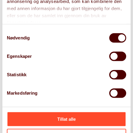
annonsering og analysearbeid, som kan kombinere den
hvordan ivareta både medarbeidere, leverandører
med annen informasjon du har gjort tilgjengelig for dem,
og kunder på en meget god måte.
eller som de har samlet inn gjennom din bruk av
tjenestene deres.
+47 936 26 147
Samtykkevalg
Nødvendig
stian.erdal-arvnes@gritera.com
Egenskaper
Statistikk
Vil du jobbe hos Gritera?
Markedsføring
Bli med å bygge et drømmehjem for Norges beste
ledelse- og teknologirådgivere.
Tillat alle
Les mer