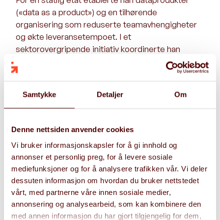
(«data as a product») og en tilhørende
organisering som reduserte teamavhengigheter
og økte leveransetempoet. I et
sektorovergripende initiativ koordinerte han
innsats på tvers av virksomheter og interesser,
gjennom kombinasjonen av teknisk dybde og evne
til å sikre forankring.
Samtykke
Detaljer
Om
Som prosjektleder kombinerer Mons teknisk
tyngde med fokus på fremdrift. For en
Denne nettsiden anvender cookies
helsemyndighet ledet han utvikling og innføring av
en tjeneste for sikker datautveksling på tvers av
Vi bruker informasjonskapsler for å gi innhold og
sektorer. Gjennom tydelig kommunikasjon og
annonser et personlig preg, for å levere sosiale
systematisk forankring sikret han at løsningen ble
mediefunksjoner og for å analysere trafikken vår. Vi deler
dessuten informasjon om hvordan du bruker nettstedet
tatt i bruk. Mons følger kunden fra konsept til
vårt, med partnerne våre innen sosiale medier,
implementert løsning og sikrer at gevinstene
annonsering og analysearbeid, som kan kombinere den
realiseres.
med annen informasjon du har gjort tilgjengelig for dem,