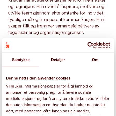
og fagmiljøer. Han evner å inspirere, motivere og
utvikle team gjennom ekte omtanke for individet,
tydelige mål og transparent kommunikasjon. Han
skaper tillit og fremmer samarbeid på tvers av
fagdisipliner og organisasjonsgrenser.
Han har ledet både omfattende
digitaliseringsprosjekter og tverrfaglige
ekspertgrupper, i roller som prosjektleder og
Samtykke
Detaljer
Om
prosessleder, rådgiver og CTO. Blant annet har
han vært sentral i utviklingen av samfunnskritiske
løsninger – som prosjektleder for en sentral
Denne nettsiden anvender cookies
industriaktørs nye skybaserte tjenesteplattform
Vi bruker informasjonskapsler for å gi innhold og
etter et alvorlig dataangrep. I slike situasjoner har
annonser et personlig preg, for å levere sosiale
han vist evne til å skape trygghet og struktur,
mediefunksjoner og for å analysere trafikken vår. Vi deler
bygge bro mellom fagmiljøer og levere resultater
dessuten informasjon om hvordan du bruker nettstedet
under press. Med lang og allsidig erfaring fra ulike
vårt, med partnerne våre innen sosiale medier,
bransjer og roller fungerer Kristian som et