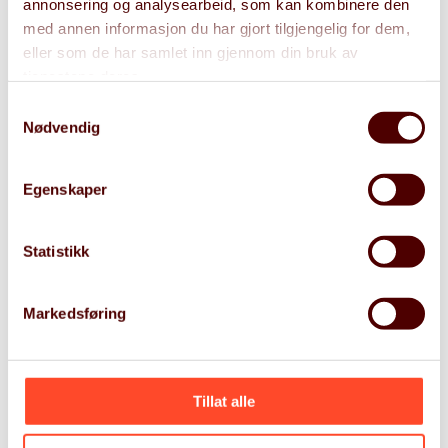
annonsering og analysearbeid, som kan kombinere den
effektivt bindeledd mellom forretning og teknologi
med annen informasjon du har gjort tilgjengelig for dem,
– like trygg i styrerommet som i utviklingsteamet.
eller som de har samlet inn gjennom din bruk av
tjenestene deres.
+47 99022678
Samtykkevalg
Nødvendig
kristian.skarbo@gritera.com
Egenskaper
Statistikk
Vil du jobbe hos Gritera?
Markedsføring
Bli med å bygge et drømmehjem for Norges beste
ledelse- og teknologirådgivere.
Tillat alle
Les mer