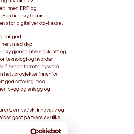
og utvikling av
elt innen ERP og
 Han har høy teknisk
 stor digital verktøykasse.
og har god
binert med dyp
ar høy gjennomføringskraft og
for teknologi og hvordan
or å skape forretningsverdi.
n hatt prosjekter innenfor
ielt god erfaring med
nnen bygg og anlegg og
rert, empatisk, innovativ og
der godt på tvers av ulike
g er vant til å jobbe tett
fleste nivåer i en