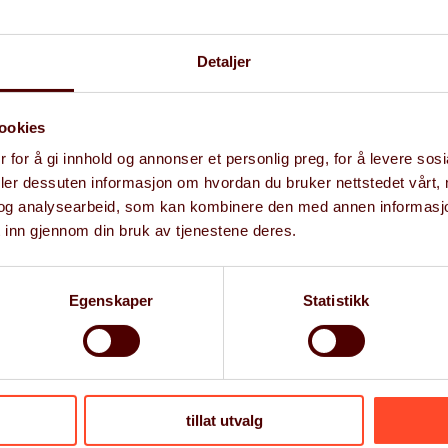
organisasjon.
Detaljer
+47 954 19 191
ookies
edvin.rygh@gritera.com
 for å gi innhold og annonser et personlig preg, for å levere sos
deler dessuten informasjon om hvordan du bruker nettstedet vårt,
og analysearbeid, som kan kombinere den med annen informasjon d
 inn gjennom din bruk av tjenestene deres.
Egenskaper
Statistikk
tillat utvalg