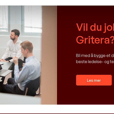
Vil du j
Gritera
Bli med å bygge et
beste ledelse- og t
Les mer