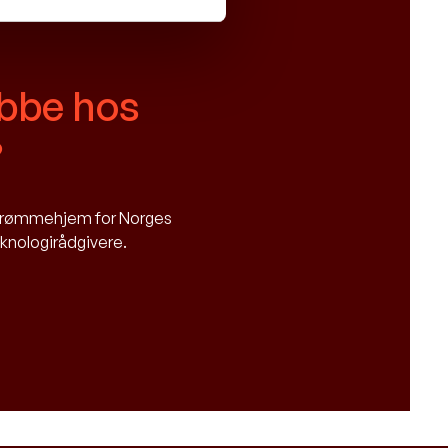
obbe hos
?
 drømmehjem for Norges
eknologirådgivere.