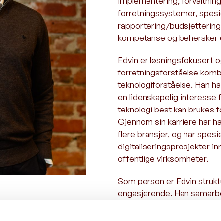
implementering, forvaltning 
forretningssystemer, spesi
rapportering/budsjettering.
kompetanse og behersker en
Edvin er løsningsfokusert 
forretningsforståelse kom
teknologiforståelse. Han h
en lidenskapelig interesse 
teknologi best kan brukes f
Gjennom sin karriere har ha
flere bransjer, og har spes
digitaliseringsprosjekter i
offentlige virksomheter.
Som person er Edvin struktu
engasjerende. Han samarbei
fag- og forretningsområder o
sammen med ansatte fra de 