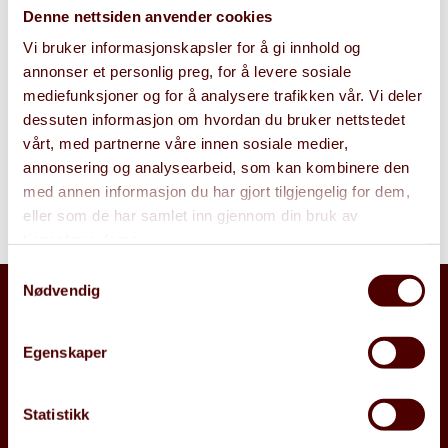
Denne nettsiden anvender cookies
Digitalt
Sikkerhet
Vi bruker informasjonskapsler for å gi innhold og
annonser et personlig preg, for å levere sosiale
mediefunksjoner og for å analysere trafikken vår. Vi deler
Meld deg på kurset
dessuten informasjon om hvordan du bruker nettstedet
vårt, med partnerne våre innen sosiale medier,
annonsering og analysearbeid, som kan kombinere den
med annen informasjon du har gjort tilgjengelig for dem,
eller som de har samlet inn gjennom din bruk av
tjenestene deres.
Samtykkevalg
Nødvendig
Egenskaper
Statistikk
Snarveier
Vil du jobbe