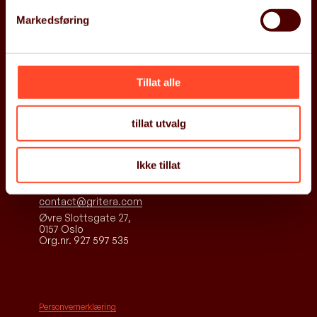
hos Gritera?
Markedsføring
Om Gritera
Aktuelt
Les mer her
Jobb med oss
Kurs
Følg oss
Tillat alle
Kontakt oss
Åpenhetsloven
ARP
tillat utvalg
Ta kontakt
Ta kontakt
Ikke tillat
+47 934 48 515
contact@gritera.com
Øvre Slottsgate 27,
0157 Oslo
Org.nr. 927 597 535
Personvernerklæring