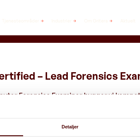
Tjenesteområder
Industrier
Om Gritera
Aktuelt
rtified – Lead Forensics Exa
puter Forensics Examiner bygger vi kompe
førelse av prosesser innen datakriminaltekn
ltakeren i stand til å innhente fullstendige
igitale bevis.
Detaljer