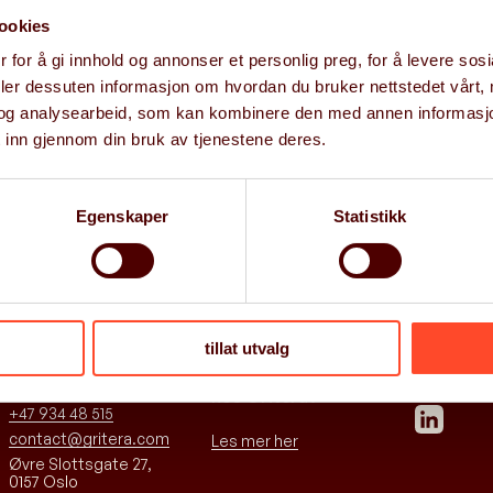
ookies
 for å gi innhold og annonser et personlig preg, for å levere sos
t
deler dessuten informasjon om hvordan du bruker nettstedet vårt,
Meld deg på 
het
og analysearbeid, som kan kombinere den med annen informasjon d
 inn gjennom din bruk av tjenestene deres.
Egenskaper
Statistikk
tillat utvalg
Ta kontakt
Vil du jobbe
Følg oss
hos Gritera?
+47 934 48 515
contact@gritera.com
Les mer her
Øvre Slottsgate 27,
0157 Oslo