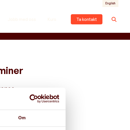
English
Jobb med oss
Kurs
Ta kontakt
miner
tanse
ikk for å
 og
Om