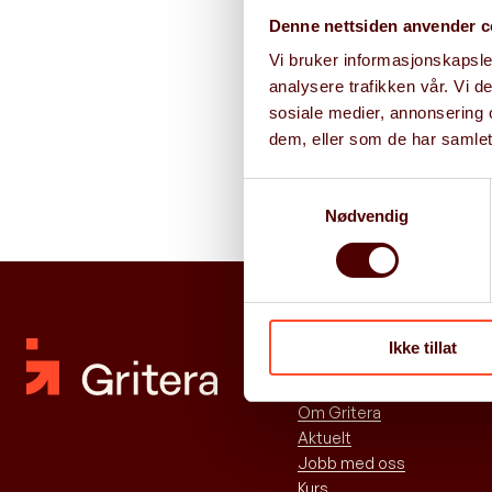
Denne nettsiden anvender c
Vi bruker informasjonskapsler
Digital
analysere trafikken vår. Vi 
Sikker
sosiale medier, annonsering 
dem, eller som de har samlet
Samtykkevalg
Nødvendig
Ikke tillat
Snarveier
Om Gritera
Aktuelt
Jobb med oss
Kurs