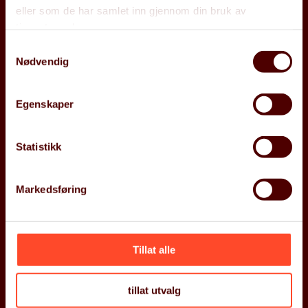
eller som de har samlet inn gjennom din bruk av
tjenestene deres.
Shortcuts
Would you like
Samtykkevalg
to work at Gritera?
Nødvendig
About us
Work with us
Read more here
Courses
Egenskaper
Contact us
Follow us
Åpenhetsloven
ARP
Statistikk
Markedsføring
Contact us
Contact us
+47 934 48 515
contact@gritera.com
Tillat alle
Øvre Slottsgate 27,
0157 Oslo
tillat utvalg