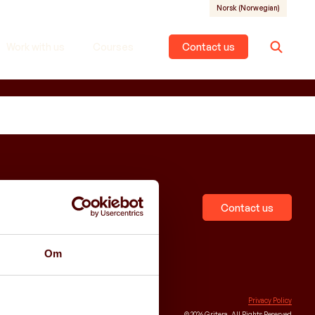
Norsk
(
Norwegian
)
Work with us
Courses
Contact us
Contact us
Om
Privacy Policy
© 2026 Gritera. All Rights Reserved