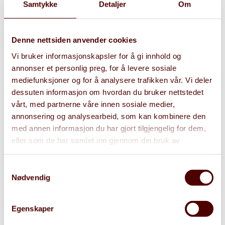
Samtykke
Detaljer
Om
Å vri en organisasjon over mot produktledelse
kan føre til uklar rolleforståelse og frustrasjoner.
Denne nettsiden anvender cookies
Her er det viktig med god endringsledelse. Å få
Vi bruker informasjonskapsler for å gi innhold og
med seg folka er ofte en større utfordring enn
annonser et personlig preg, for å levere sosiale
det tekniske. Det kan være ekstra krevende i
mediefunksjoner og for å analysere trafikken vår. Vi deler
energibransjen, der tradisjonell prosjektledelse
dessuten informasjon om hvordan du bruker nettstedet
står sterkt.
vårt, med partnerne våre innen sosiale medier,
annonsering og analysearbeid, som kan kombinere den
med annen informasjon du har gjort tilgjengelig for dem,
Gjøre kontinuerlige forbedringer i hele
eller som de har samlet inn gjennom din bruk av
livsløpet til et produkt
tjenestene deres.
Samtykkevalg
En god produktleder søker å jobbe stegvis for å
Nødvendig
sikre at man skaper verdi for brukerne. Det er
viktig i en startfase for å sørge for at man
bygger riktig produkt, men vel så viktig for å
Egenskaper
realisere gevinster over tid.