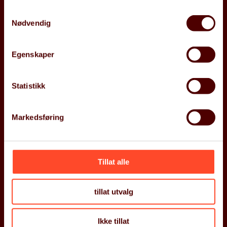
Aktuelt
Les mer her
Samtykkevalg
Jobb med oss
Nødvendig
Kurs
Følg oss
Kontakt oss
Åpenhetsloven
Egenskaper
ARP
Statistikk
Ta kontakt
Ta kontakt
+47 934 48 515
Markedsføring
contact@gritera.com
Øvre Slottsgate 27,
0157 Oslo
Org.nr. 927 597 535
Tillat alle
tillat utvalg
Personvernerklæring
© 2026 Gritera. Alle rettigheter reservert
Ikke tillat