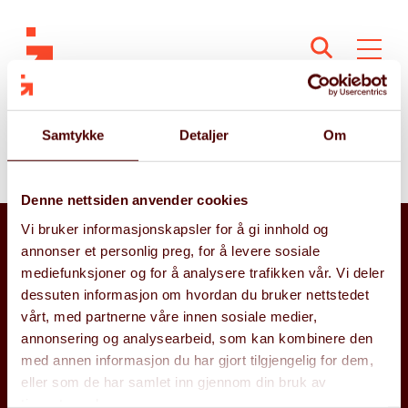
Thomas Dahl
Samtykke
Detaljer
Om
Gunnerud
Denne nettsiden anvender cookies
Vi bruker informasjonskapsler for å gi innhold og
annonser et personlig preg, for å levere sosiale
mediefunksjoner og for å analysere trafikken vår. Vi deler
dessuten informasjon om hvordan du bruker nettstedet
vårt, med partnerne våre innen sosiale medier,
annonsering og analysearbeid, som kan kombinere den
Snarveier
Vil du jobbe
med annen informasjon du har gjort tilgjengelig for dem,
hos Gritera?
eller som de har samlet inn gjennom din bruk av
Om Gritera
tjenestene deres.